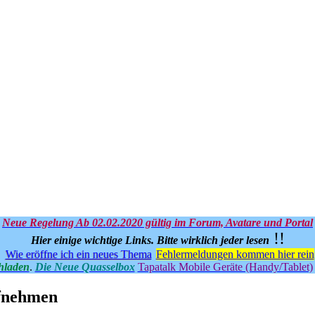
Neue Regelung Ab 02.02.2020 gültig im Forum, Avatare und Portal
!!
Hier einige wichtige Links.
Bitte wirklich jeder lesen
Wie eröffne ich ein neues Thema
Fehlermeldungen kommen hier rein
hladen
.
Die Neue Quasselbox
Tapatalk Mobile Geräte (Handy/Tablet)
ufnehmen