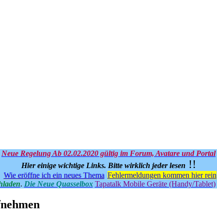
Neue Regelung Ab 02.02.2020 gültig im Forum, Avatare und Portal
!!
Hier einige wichtige Links.
Bitte wirklich jeder lesen
Wie eröffne ich ein neues Thema
Fehlermeldungen kommen hier rein
hladen
.
Die Neue Quasselbox
Tapatalk Mobile Geräte (Handy/Tablet)
ufnehmen