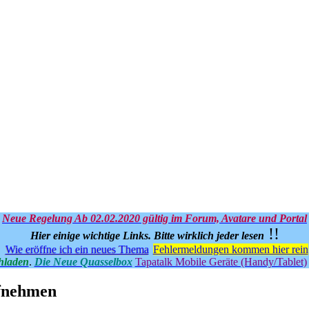
Neue Regelung Ab 02.02.2020 gültig im Forum, Avatare und Portal
!!
Hier einige wichtige Links.
Bitte wirklich jeder lesen
Wie eröffne ich ein neues Thema
Fehlermeldungen kommen hier rein
hladen
.
Die Neue Quasselbox
Tapatalk Mobile Geräte (Handy/Tablet)
ufnehmen