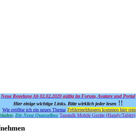
Neue Regelung Ab 02.02.2020 gültig im Forum, Avatare und Portal
!!
Hier einige wichtige Links.
Bitte wirklich jeder lesen
Wie eröffne ich ein neues Thema
Fehlermeldungen kommen hier rein
hladen
.
Die Neue Quasselbox
Tapatalk Mobile Geräte (Handy/Tablet)
ufnehmen