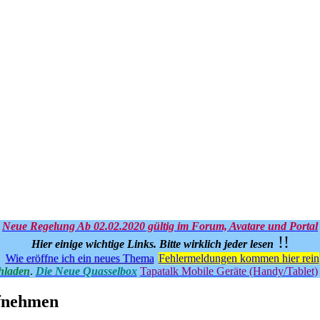
Neue Regelung Ab 02.02.2020 gültig im Forum, Avatare und Portal
!!
Hier einige wichtige Links.
Bitte wirklich jeder lesen
Wie eröffne ich ein neues Thema
Fehlermeldungen kommen hier rein
hladen
.
Die Neue Quasselbox
Tapatalk Mobile Geräte (Handy/Tablet)
ufnehmen