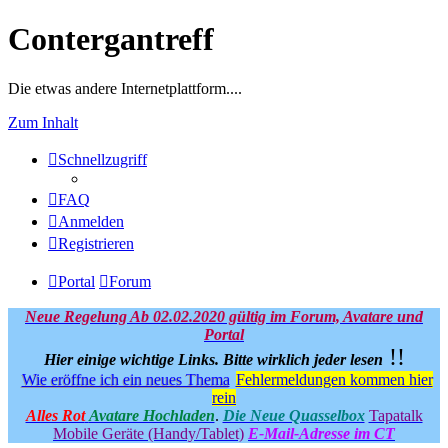
Contergantreff
Die etwas andere Internetplattform....
Zum Inhalt
Schnellzugriff
FAQ
Anmelden
Registrieren
Portal
Forum
Neue Regelung Ab 02.02.2020 gültig im Forum, Avatare und
Portal
!!
Hier einige wichtige Links.
Bitte wirklich jeder lesen
Wie eröffne ich ein neues Thema
Fehlermeldungen kommen hier
rein
Alles Rot
Avatare Hochladen
.
Die Neue Quasselbox
Tapatalk
Mobile Geräte (Handy/Tablet)
E-Mail-Adresse im CT