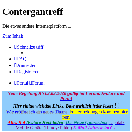
Contergantreff
Die etwas andere Internetplattform....
Zum Inhalt
Schnellzugriff
FAQ
Anmelden
Registrieren
Portal
Forum
Neue Regelung Ab 02.02.2020 gültig im Forum, Avatare und
Portal
!!
Hier einige wichtige Links.
Bitte wirklich jeder lesen
Wie eröffne ich ein neues Thema
Fehlermeldungen kommen hier
rein
Alles Rot
Avatare Hochladen
.
Die Neue Quasselbox
Tapatalk
Mobile Geräte (Handy/Tablet)
E-Mail-Adresse im CT