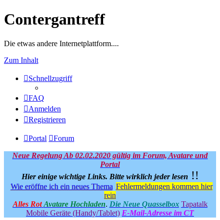
Contergantreff
Die etwas andere Internetplattform....
Zum Inhalt
Schnellzugriff
FAQ
Anmelden
Registrieren
Portal
Forum
Neue Regelung Ab 02.02.2020 gültig im Forum, Avatare und
Portal
!!
Hier einige wichtige Links.
Bitte wirklich jeder lesen
Wie eröffne ich ein neues Thema
Fehlermeldungen kommen hier
rein
Alles Rot
Avatare Hochladen
.
Die Neue Quasselbox
Tapatalk
Mobile Geräte (Handy/Tablet)
E-Mail-Adresse im CT