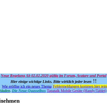
Neue Regelung Ab 02.02.2020 gültig im Forum, Avatare und Portal
!!
Hier einige wichtige Links.
Bitte wirklich jeder lesen
Wie eröffne ich ein neues Thema
Fehlermeldungen kommen hier rein
hladen
.
Die Neue Quasselbox
Tapatalk Mobile Geräte (Handy/Tablet)
ufnehmen