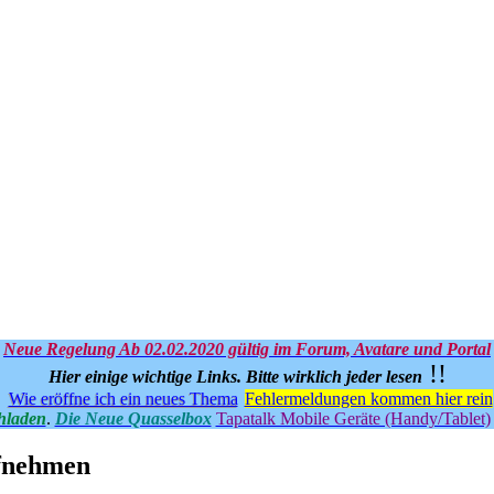
Neue Regelung Ab 02.02.2020 gültig im Forum, Avatare und Portal
!!
Hier einige wichtige Links.
Bitte wirklich jeder lesen
Wie eröffne ich ein neues Thema
Fehlermeldungen kommen hier rein
hladen
.
Die Neue Quasselbox
Tapatalk Mobile Geräte (Handy/Tablet)
ufnehmen