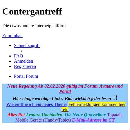
Contergantreff
Die etwas andere Internetplattform....
Zum Inhalt
Schnellzugriff
FAQ
Anmelden
Registrieren
Portal
Forum
Neue Regelung Ab 02.02.2020 gültig im Forum, Avatare und
Portal
!!
Hier einige wichtige Links.
Bitte wirklich jeder lesen
Wie eröffne ich ein neues Thema
Fehlermeldungen kommen hier
rein
Alles Rot
Avatare Hochladen
.
Die Neue Quasselbox
Tapatalk
Mobile Geräte (Handy/Tablet)
E-Mail-Adresse im CT