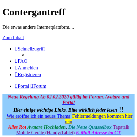
Contergantreff
Die etwas andere Internetplattform....
Zum Inhalt
Schnellzugriff
FAQ
Anmelden
Registrieren
Portal
Forum
Neue Regelung Ab 02.02.2020 gültig im Forum, Avatare und
Portal
!!
Hier einige wichtige Links.
Bitte wirklich jeder lesen
Wie eröffne ich ein neues Thema
Fehlermeldungen kommen hier
rein
Alles Rot
Avatare Hochladen
.
Die Neue Quasselbox
Tapatalk
Mobile Geräte (Handy/Tablet)
E-Mail-Adresse im CT