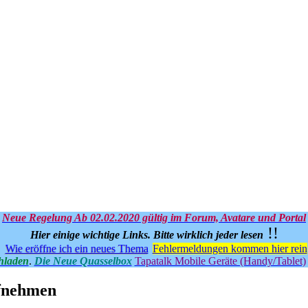
Neue Regelung Ab 02.02.2020 gültig im Forum, Avatare und Portal
!!
Hier einige wichtige Links.
Bitte wirklich jeder lesen
Wie eröffne ich ein neues Thema
Fehlermeldungen kommen hier rein
hladen
.
Die Neue Quasselbox
Tapatalk Mobile Geräte (Handy/Tablet)
ufnehmen