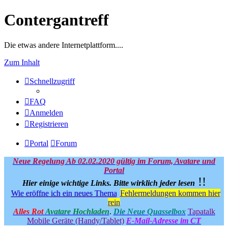
Contergantreff
Die etwas andere Internetplattform....
Zum Inhalt
Schnellzugriff
FAQ
Anmelden
Registrieren
Portal
Forum
Neue Regelung Ab 02.02.2020 gültig im Forum, Avatare und
Portal
!!
Hier einige wichtige Links.
Bitte wirklich jeder lesen
Wie eröffne ich ein neues Thema
Fehlermeldungen kommen hier
rein
Alles Rot
Avatare Hochladen
.
Die Neue Quasselbox
Tapatalk
Mobile Geräte (Handy/Tablet)
E-Mail-Adresse im CT