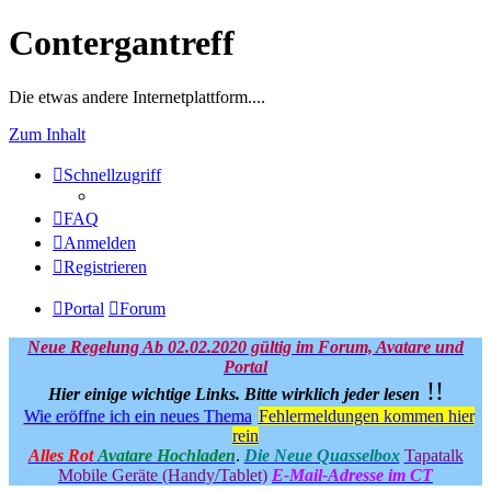
Contergantreff
Die etwas andere Internetplattform....
Zum Inhalt
Schnellzugriff
FAQ
Anmelden
Registrieren
Portal
Forum
Neue Regelung Ab 02.02.2020 gültig im Forum, Avatare und
Portal
!!
Hier einige wichtige Links.
Bitte wirklich jeder lesen
Wie eröffne ich ein neues Thema
Fehlermeldungen kommen hier
rein
Alles Rot
Avatare Hochladen
.
Die Neue Quasselbox
Tapatalk
Mobile Geräte (Handy/Tablet)
E-Mail-Adresse im CT