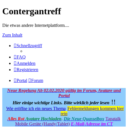
Contergantreff
Die etwas andere Internetplattform....
Zum Inhalt
Schnellzugriff
FAQ
Anmelden
Registrieren
Portal
Forum
Neue Regelung Ab 02.02.2020 gültig im Forum, Avatare und
Portal
!!
Hier einige wichtige Links.
Bitte wirklich jeder lesen
Wie eröffne ich ein neues Thema
Fehlermeldungen kommen hier
rein
Alles Rot
Avatare Hochladen
.
Die Neue Quasselbox
Tapatalk
Mobile Geräte (Handy/Tablet)
E-Mail-Adresse im CT