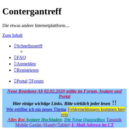
Contergantreff
Die etwas andere Internetplattform....
Zum Inhalt
Schnellzugriff
FAQ
Anmelden
Registrieren
Portal
Forum
Neue Regelung Ab 02.02.2020 gültig im Forum, Avatare und
Portal
!!
Hier einige wichtige Links.
Bitte wirklich jeder lesen
Wie eröffne ich ein neues Thema
Fehlermeldungen kommen hier
rein
Alles Rot
Avatare Hochladen
.
Die Neue Quasselbox
Tapatalk
Mobile Geräte (Handy/Tablet)
E-Mail-Adresse im CT