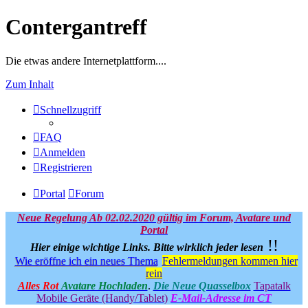
Contergantreff
Die etwas andere Internetplattform....
Zum Inhalt
Schnellzugriff
FAQ
Anmelden
Registrieren
Portal
Forum
Neue Regelung Ab 02.02.2020 gültig im Forum, Avatare und
Portal
!!
Hier einige wichtige Links.
Bitte wirklich jeder lesen
Wie eröffne ich ein neues Thema
Fehlermeldungen kommen hier
rein
Alles Rot
Avatare Hochladen
.
Die Neue Quasselbox
Tapatalk
Mobile Geräte (Handy/Tablet)
E-Mail-Adresse im CT