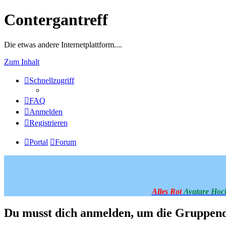
Contergantreff
Die etwas andere Internetplattform....
Zum Inhalt
Schnellzugriff
FAQ
Anmelden
Registrieren
Portal
Forum
Alles Rot
Avatare Hoc
Du musst dich anmelden, um die Gruppend