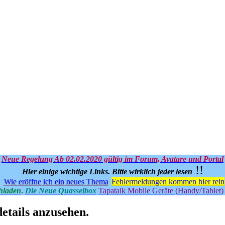
Neue Regelung Ab 02.02.2020 gültig im Forum, Avatare und Portal
!!
Hier einige wichtige Links.
Bitte wirklich jeder lesen
Wie eröffne ich ein neues Thema
Fehlermeldungen kommen hier rein
hladen
.
Die Neue Quasselbox
Tapatalk Mobile Geräte (Handy/Tablet)
etails anzusehen.