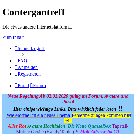
Contergantreff
Die etwas andere Internetplattform....
Zum Inhalt
Schnellzugriff
FAQ
Anmelden
Registrieren
Portal
Forum
Neue Regelung Ab 02.02.2020 gültig im Forum, Avatare und
Portal
!!
Hier einige wichtige Links.
Bitte wirklich jeder lesen
Wie eröffne ich ein neues Thema
Fehlermeldungen kommen hier
rein
Alles Rot
Avatare Hochladen
.
Die Neue Quasselbox
Tapatalk
Mobile Geräte (Handy/Tablet)
E-Mail-Adresse im CT