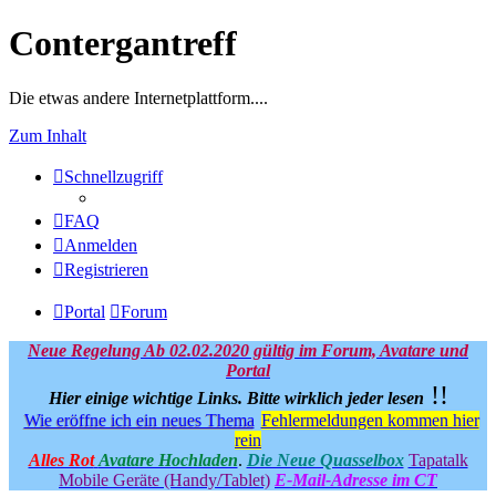
Contergantreff
Die etwas andere Internetplattform....
Zum Inhalt
Schnellzugriff
FAQ
Anmelden
Registrieren
Portal
Forum
Neue Regelung Ab 02.02.2020 gültig im Forum, Avatare und
Portal
!!
Hier einige wichtige Links.
Bitte wirklich jeder lesen
Wie eröffne ich ein neues Thema
Fehlermeldungen kommen hier
rein
Alles Rot
Avatare Hochladen
.
Die Neue Quasselbox
Tapatalk
Mobile Geräte (Handy/Tablet)
E-Mail-Adresse im CT