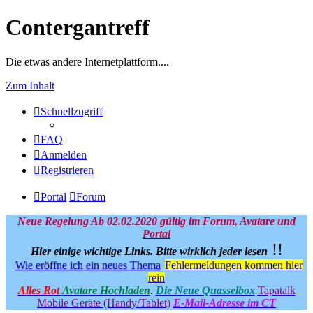
Contergantreff
Die etwas andere Internetplattform....
Zum Inhalt
Schnellzugriff
FAQ
Anmelden
Registrieren
Portal
Forum
Neue Regelung Ab 02.02.2020 gültig im Forum, Avatare und
Portal
!!
Hier einige wichtige Links.
Bitte wirklich jeder lesen
Wie eröffne ich ein neues Thema
Fehlermeldungen kommen hier
rein
Alles Rot
Avatare Hochladen
.
Die Neue Quasselbox
Tapatalk
Mobile Geräte (Handy/Tablet)
E-Mail-Adresse im CT