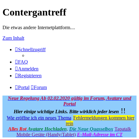
Contergantreff
Die etwas andere Internetplattform....
Zum Inhalt
Schnellzugriff
FAQ
Anmelden
Registrieren
Portal
Forum
Neue Regelung Ab 02.02.2020 gültig im Forum, Avatare und
Portal
!!
Hier einige wichtige Links.
Bitte wirklich jeder lesen
Wie eröffne ich ein neues Thema
Fehlermeldungen kommen hier
rein
Alles Rot
Avatare Hochladen
.
Die Neue Quasselbox
Tapatalk
Mobile Geräte (Handy/Tablet)
E-Mail-Adresse im CT