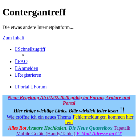
Contergantreff
Die etwas andere Internetplattform....
Zum Inhalt
Schnellzugriff
FAQ
Anmelden
Registrieren
Portal
Forum
Neue Regelung Ab 02.02.2020 gültig im Forum, Avatare und
Portal
!!
Hier einige wichtige Links.
Bitte wirklich jeder lesen
Wie eröffne ich ein neues Thema
Fehlermeldungen kommen hier
rein
Alles Rot
Avatare Hochladen
.
Die Neue Quasselbox
Tapatalk
Mobile Geräte (Handy/Tablet)
E-Mail-Adresse im CT