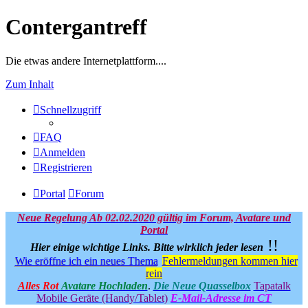
Contergantreff
Die etwas andere Internetplattform....
Zum Inhalt
Schnellzugriff
FAQ
Anmelden
Registrieren
Portal
Forum
Neue Regelung Ab 02.02.2020 gültig im Forum, Avatare und
Portal
!!
Hier einige wichtige Links.
Bitte wirklich jeder lesen
Wie eröffne ich ein neues Thema
Fehlermeldungen kommen hier
rein
Alles Rot
Avatare Hochladen
.
Die Neue Quasselbox
Tapatalk
Mobile Geräte (Handy/Tablet)
E-Mail-Adresse im CT