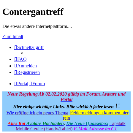
Contergantreff
Die etwas andere Internetplattform....
Zum Inhalt
Schnellzugriff
FAQ
Anmelden
Registrieren
Portal
Forum
Neue Regelung Ab 02.02.2020 gültig im Forum, Avatare und
Portal
!!
Hier einige wichtige Links.
Bitte wirklich jeder lesen
Wie eröffne ich ein neues Thema
Fehlermeldungen kommen hier
rein
Alles Rot
Avatare Hochladen
.
Die Neue Quasselbox
Tapatalk
Mobile Geräte (Handy/Tablet)
E-Mail-Adresse im CT