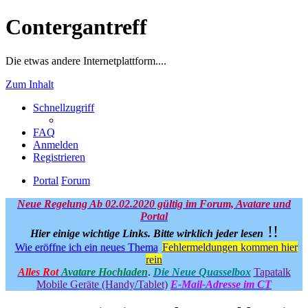
Contergantreff
Die etwas andere Internetplattform....
Zum Inhalt
Schnellzugriff
FAQ
Anmelden
Registrieren
Portal
Forum
Neue Regelung Ab 02.02.2020 gültig im Forum, Avatare und
Portal
!!
Hier einige wichtige Links.
Bitte wirklich jeder lesen
Wie eröffne ich ein neues Thema
Fehlermeldungen kommen hier
rein
Alles Rot
Avatare Hochladen
.
Die Neue Quasselbox
Tapatalk
Mobile Geräte (Handy/Tablet)
E-Mail-Adresse im CT