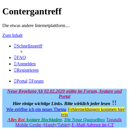
Contergantreff
Die etwas andere Internetplattform....
Zum Inhalt
Schnellzugriff
FAQ
Anmelden
Registrieren
Portal
Forum
Neue Regelung Ab 02.02.2020 gültig im Forum, Avatare und
Portal
!!
Hier einige wichtige Links.
Bitte wirklich jeder lesen
Wie eröffne ich ein neues Thema
Fehlermeldungen kommen hier
rein
Alles Rot
Avatare Hochladen
.
Die Neue Quasselbox
Tapatalk
Mobile Geräte (Handy/Tablet)
E-Mail-Adresse im CT