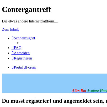
Contergantreff
Die etwas andere Internetplattform....
Zum Inhalt
Schnellzugriff
FAQ
Anmelden
Registrieren
Portal
Forum
Alles Rot
Avatare Hoc
Du musst registriert und angemeldet sein,