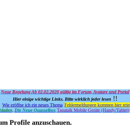
Neue Regelung Ab 02.02.2020 gültig im Forum, Avatare und Portal
!!
Hier einige wichtige Links.
Bitte wirklich jeder lesen
Wie eröffne ich ein neues Thema
Fehlermeldungen kommen hier rein
hladen
.
Die Neue Quasselbox
Tapatalk Mobile Geräte (Handy/Tablet)
 um Profile anzuschauen.