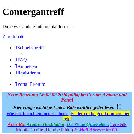
Contergantreff
Die etwas andere Internetplattform....
Zum Inhalt
Schnellzugriff
FAQ
Anmelden
Registrieren
Portal
Forum
Neue Regelung Ab 02.02.2020 gültig im Forum, Avatare und
Portal
!!
Hier einige wichtige Links.
Bitte wirklich jeder lesen
Wie eröffne ich ein neues Thema
Fehlermeldungen kommen hier
rein
Alles Rot
Avatare Hochladen
.
Die Neue Quasselbox
Tapatalk
Mobile Geräte (Handy/Tablet)
E-Mail-Adresse im CT