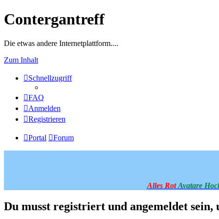
Contergantreff
Die etwas andere Internetplattform....
Zum Inhalt
Schnellzugriff
FAQ
Anmelden
Registrieren
Portal
Forum
Alles Rot
Avatare Hoc
Du musst registriert und angemeldet sein,