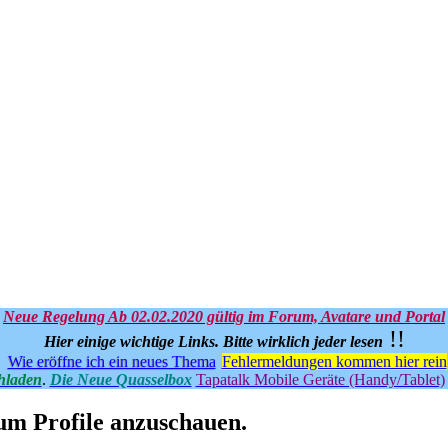
Neue Regelung Ab 02.02.2020 gültig im Forum, Avatare und Portal
!!
Hier einige wichtige Links.
Bitte wirklich jeder lesen
Wie eröffne ich ein neues Thema
Fehlermeldungen kommen hier rein
hladen
.
Die Neue Quasselbox
Tapatalk Mobile Geräte (Handy/Tablet)
 um Profile anzuschauen.