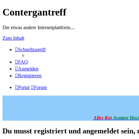
Contergantreff
Die etwas andere Internetplattform....
Zum Inhalt
Schnellzugriff
FAQ
Anmelden
Registrieren
Portal
Forum
Alles Rot
Avatare Hoc
Du musst registriert und angemeldet sein,