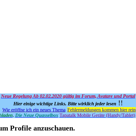
Neue Regelung Ab 02.02.2020 gültig im Forum, Avatare und Portal
!!
Hier einige wichtige Links.
Bitte wirklich jeder lesen
Wie eröffne ich ein neues Thema
Fehlermeldungen kommen hier rein
hladen
.
Die Neue Quasselbox
Tapatalk Mobile Geräte (Handy/Tablet)
 um Profile anzuschauen.