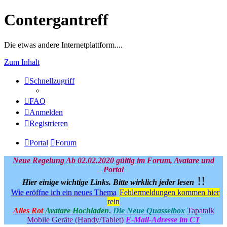
Contergantreff
Die etwas andere Internetplattform....
Zum Inhalt
Schnellzugriff
FAQ
Anmelden
Registrieren
Portal
Forum
Neue Regelung Ab 02.02.2020 gültig im Forum, Avatare und
Portal
!!
Hier einige wichtige Links.
Bitte wirklich jeder lesen
Wie eröffne ich ein neues Thema
Fehlermeldungen kommen hier
rein
Alles Rot
Avatare Hochladen
.
Die Neue Quasselbox
Tapatalk
Mobile Geräte (Handy/Tablet)
E-Mail-Adresse im CT