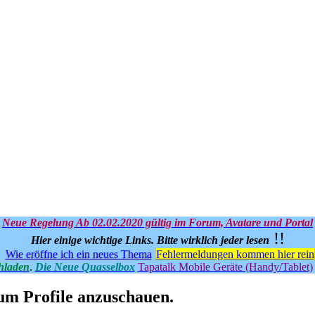
Neue Regelung Ab 02.02.2020 gültig im Forum, Avatare und Portal
!!
Hier einige wichtige Links.
Bitte wirklich jeder lesen
Wie eröffne ich ein neues Thema
Fehlermeldungen kommen hier rein
hladen
.
Die Neue Quasselbox
Tapatalk Mobile Geräte (Handy/Tablet)
 um Profile anzuschauen.