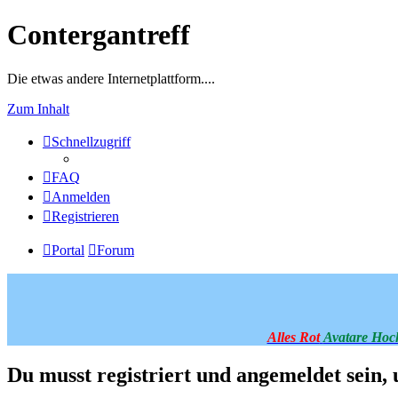
Contergantreff
Die etwas andere Internetplattform....
Zum Inhalt
Schnellzugriff
FAQ
Anmelden
Registrieren
Portal
Forum
Alles Rot
Avatare Hoc
Du musst registriert und angemeldet sein,