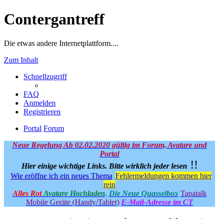
Contergantreff
Die etwas andere Internetplattform....
Zum Inhalt
Schnellzugriff
FAQ
Anmelden
Registrieren
Portal
Forum
Neue Regelung Ab 02.02.2020 gültig im Forum, Avatare und
Portal
!!
Hier einige wichtige Links.
Bitte wirklich jeder lesen
Wie eröffne ich ein neues Thema
Fehlermeldungen kommen hier
rein
Alles Rot
Avatare Hochladen
.
Die Neue Quasselbox
Tapatalk
Mobile Geräte (Handy/Tablet)
E-Mail-Adresse im CT