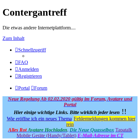
Contergantreff
Die etwas andere Internetplattform....
Zum Inhalt
Schnellzugriff
FAQ
Anmelden
Registrieren
Portal
Forum
Neue Regelung Ab 02.02.2020 gültig im Forum, Avatare und
Portal
!!
Hier einige wichtige Links.
Bitte wirklich jeder lesen
Wie eröffne ich ein neues Thema
Fehlermeldungen kommen hier
rein
Alles Rot
Avatare Hochladen
.
Die Neue Quasselbox
Tapatalk
Mobile Geräte (Handy/Tablet)
E-Mail-Adresse im CT