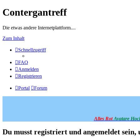
Contergantreff
Die etwas andere Internetplattform....
Zum Inhalt
Schnellzugriff
FAQ
Anmelden
Registrieren
Portal
Forum
Alles Rot
Avatare Hoc
Du musst registriert und angemeldet sein,