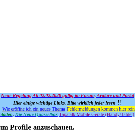
Neue Regelung Ab 02.02.2020 gültig im Forum, Avatare und Portal
!!
Hier einige wichtige Links.
Bitte wirklich jeder lesen
Wie eröffne ich ein neues Thema
Fehlermeldungen kommen hier rein
hladen
.
Die Neue Quasselbox
Tapatalk Mobile Geräte (Handy/Tablet)
 um Profile anzuschauen.