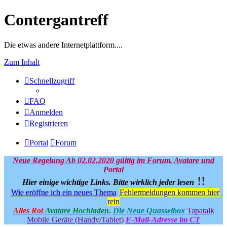
Contergantreff
Die etwas andere Internetplattform....
Zum Inhalt
Schnellzugriff
FAQ
Anmelden
Registrieren
Portal
Forum
Neue Regelung Ab 02.02.2020 gültig im Forum, Avatare und
Portal
!!
Hier einige wichtige Links.
Bitte wirklich jeder lesen
Wie eröffne ich ein neues Thema
Fehlermeldungen kommen hier
rein
Alles Rot
Avatare Hochladen
.
Die Neue Quasselbox
Tapatalk
Mobile Geräte (Handy/Tablet)
E-Mail-Adresse im CT