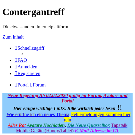
Contergantreff
Die etwas andere Internetplattform....
Zum Inhalt
Schnellzugriff
FAQ
Anmelden
Registrieren
Portal
Forum
Neue Regelung Ab 02.02.2020 gültig im Forum, Avatare und
Portal
!!
Hier einige wichtige Links.
Bitte wirklich jeder lesen
Wie eröffne ich ein neues Thema
Fehlermeldungen kommen hier
rein
Alles Rot
Avatare Hochladen
.
Die Neue Quasselbox
Tapatalk
Mobile Geräte (Handy/Tablet)
E-Mail-Adresse im CT