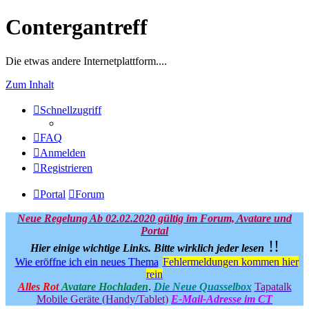
Contergantreff
Die etwas andere Internetplattform....
Zum Inhalt
Schnellzugriff
FAQ
Anmelden
Registrieren
Portal
Forum
Neue Regelung Ab 02.02.2020 gültig im Forum, Avatare und
Portal
!!
Hier einige wichtige Links.
Bitte wirklich jeder lesen
Wie eröffne ich ein neues Thema
Fehlermeldungen kommen hier
rein
Alles Rot
Avatare Hochladen
.
Die Neue Quasselbox
Tapatalk
Mobile Geräte (Handy/Tablet)
E-Mail-Adresse im CT