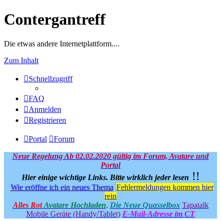
Contergantreff
Die etwas andere Internetplattform....
Zum Inhalt
Schnellzugriff
FAQ
Anmelden
Registrieren
Portal
Forum
Neue Regelung Ab 02.02.2020 gültig im Forum, Avatare und
Portal
!!
Hier einige wichtige Links.
Bitte wirklich jeder lesen
Wie eröffne ich ein neues Thema
Fehlermeldungen kommen hier
rein
Alles Rot
Avatare Hochladen
.
Die Neue Quasselbox
Tapatalk
Mobile Geräte (Handy/Tablet)
E-Mail-Adresse im CT