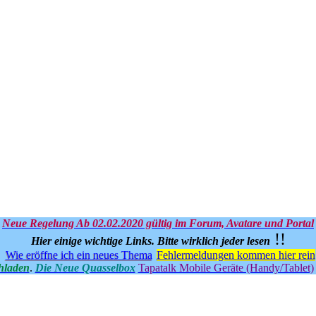
Neue Regelung Ab 02.02.2020 gültig im Forum, Avatare und Portal
!!
Hier einige wichtige Links.
Bitte wirklich jeder lesen
Wie eröffne ich ein neues Thema
Fehlermeldungen kommen hier rein
hladen
.
Die Neue Quasselbox
Tapatalk Mobile Geräte (Handy/Tablet)