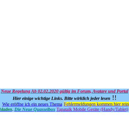
Neue Regelung Ab 02.02.2020 gültig im Forum, Avatare und Portal
!!
Hier einige wichtige Links.
Bitte wirklich jeder lesen
Wie eröffne ich ein neues Thema
Fehlermeldungen kommen hier rein
hladen
.
Die Neue Quasselbox
Tapatalk Mobile Geräte (Handy/Tablet)