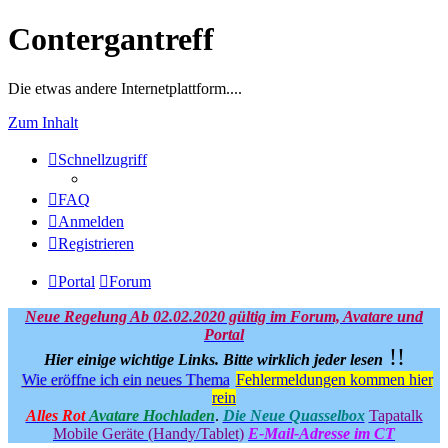
Contergantreff
Die etwas andere Internetplattform....
Zum Inhalt
Schnellzugriff
FAQ
Anmelden
Registrieren
Portal
Forum
Neue Regelung Ab 02.02.2020 gültig im Forum, Avatare und
Portal
!!
Hier einige wichtige Links.
Bitte wirklich jeder lesen
Wie eröffne ich ein neues Thema
Fehlermeldungen kommen hier
rein
Alles Rot
Avatare Hochladen
.
Die Neue Quasselbox
Tapatalk
Mobile Geräte (Handy/Tablet)
E-Mail-Adresse im CT