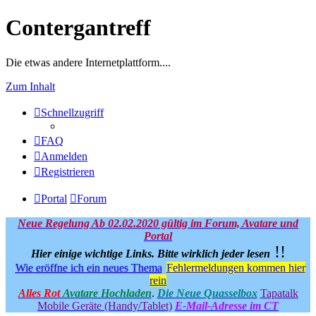
Contergantreff
Die etwas andere Internetplattform....
Zum Inhalt
Schnellzugriff
FAQ
Anmelden
Registrieren
Portal
Forum
Neue Regelung Ab 02.02.2020 gültig im Forum, Avatare und
Portal
!!
Hier einige wichtige Links.
Bitte wirklich jeder lesen
Wie eröffne ich ein neues Thema
Fehlermeldungen kommen hier
rein
Alles Rot
Avatare Hochladen
.
Die Neue Quasselbox
Tapatalk
Mobile Geräte (Handy/Tablet)
E-Mail-Adresse im CT