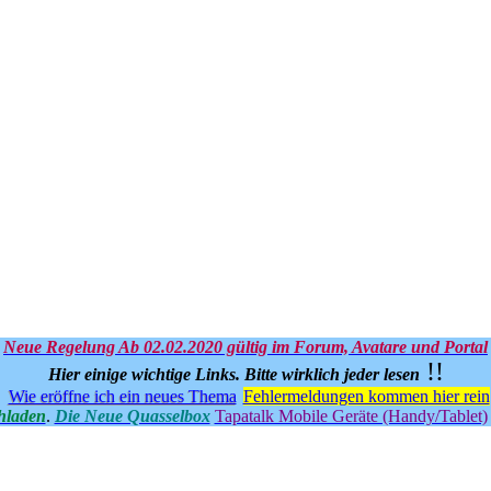
Neue Regelung Ab 02.02.2020 gültig im Forum, Avatare und Portal
!!
Hier einige wichtige Links.
Bitte wirklich jeder lesen
Wie eröffne ich ein neues Thema
Fehlermeldungen kommen hier rein
hladen
.
Die Neue Quasselbox
Tapatalk Mobile Geräte (Handy/Tablet)