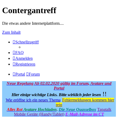
Contergantreff
Die etwas andere Internetplattform....
Zum Inhalt
Schnellzugriff
FAQ
Anmelden
Registrieren
Portal
Forum
Neue Regelung Ab 02.02.2020 gültig im Forum, Avatare und
Portal
!!
Hier einige wichtige Links.
Bitte wirklich jeder lesen
Wie eröffne ich ein neues Thema
Fehlermeldungen kommen hier
rein
Alles Rot
Avatare Hochladen
.
Die Neue Quasselbox
Tapatalk
Mobile Geräte (Handy/Tablet)
E-Mail-Adresse im CT