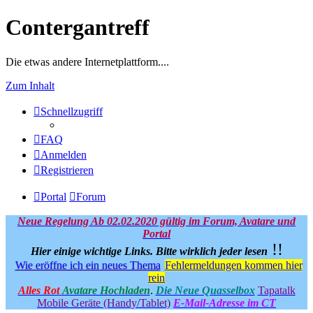
Contergantreff
Die etwas andere Internetplattform....
Zum Inhalt
Schnellzugriff
FAQ
Anmelden
Registrieren
Portal
Forum
Neue Regelung Ab 02.02.2020 gültig im Forum, Avatare und
Portal
!!
Hier einige wichtige Links.
Bitte wirklich jeder lesen
Wie eröffne ich ein neues Thema
Fehlermeldungen kommen hier
rein
Alles Rot
Avatare Hochladen
.
Die Neue Quasselbox
Tapatalk
Mobile Geräte (Handy/Tablet)
E-Mail-Adresse im CT