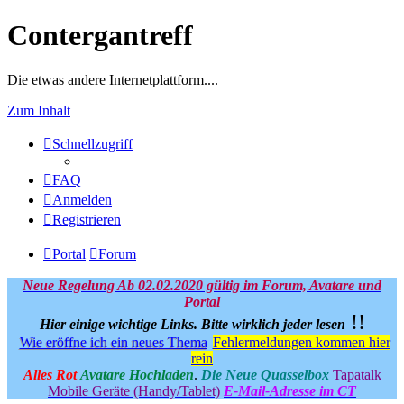
Contergantreff
Die etwas andere Internetplattform....
Zum Inhalt
Schnellzugriff
FAQ
Anmelden
Registrieren
Portal
Forum
Neue Regelung Ab 02.02.2020 gültig im Forum, Avatare und
Portal
!!
Hier einige wichtige Links.
Bitte wirklich jeder lesen
Wie eröffne ich ein neues Thema
Fehlermeldungen kommen hier
rein
Alles Rot
Avatare Hochladen
.
Die Neue Quasselbox
Tapatalk
Mobile Geräte (Handy/Tablet)
E-Mail-Adresse im CT