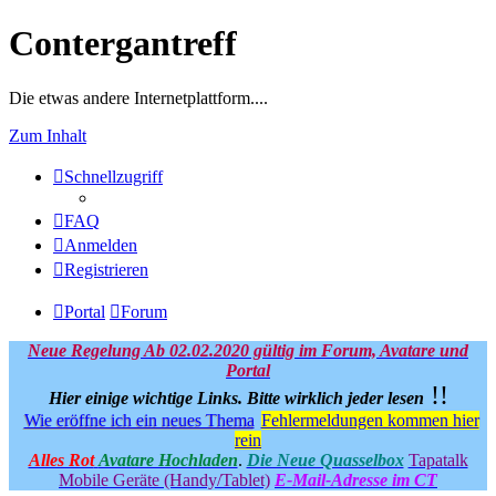
Contergantreff
Die etwas andere Internetplattform....
Zum Inhalt
Schnellzugriff
FAQ
Anmelden
Registrieren
Portal
Forum
Neue Regelung Ab 02.02.2020 gültig im Forum, Avatare und
Portal
!!
Hier einige wichtige Links.
Bitte wirklich jeder lesen
Wie eröffne ich ein neues Thema
Fehlermeldungen kommen hier
rein
Alles Rot
Avatare Hochladen
.
Die Neue Quasselbox
Tapatalk
Mobile Geräte (Handy/Tablet)
E-Mail-Adresse im CT